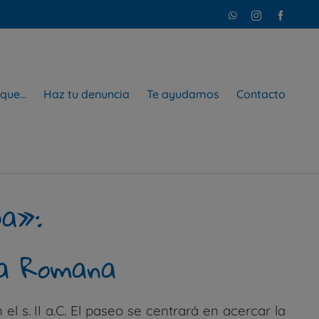
WhatsApp
Instagram
Faceboo
 que…
Haz tu denuncia
Te ayudamos
Contacto
ba»:
ba Romana
 s. II a.C. El paseo se centrará en acercar la